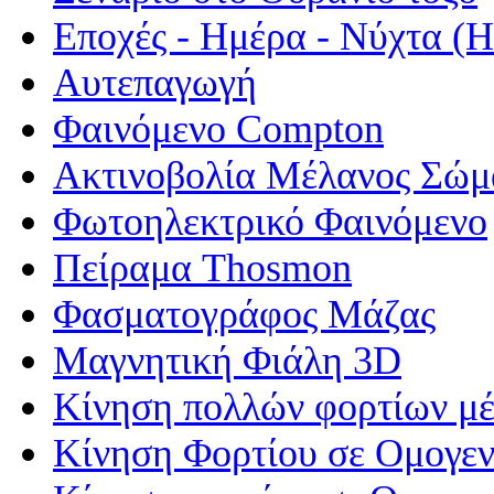
Εποχές - Ημέρα - Νύχτα 
Αυτεπαγωγή
Φαινόμενο Compton
Ακτινοβολία Μέλανος Σώμ
Φωτοηλεκτρικό Φαινόμενο
Πείραμα Thosmon
Φασματογράφος Μάζας
Μαγνητική Φιάλη 3D
Κίνηση πολλών φορτίων μέ
Κίνηση Φορτίου σε Ομογεν