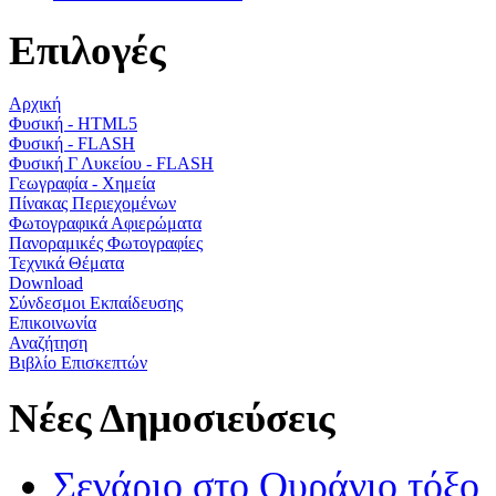
Επιλογές
Αρχική
Φυσική - HTML5
Φυσική - FLASH
Φυσική Γ Λυκείου - FLASH
Γεωγραφία - Χημεία
Πίνακας Περιεχομένων
Φωτογραφικά Αφιερώματα
Πανοραμικές Φωτογραφίες
Τεχνικά Θέματα
Download
Σύνδεσμοι Εκπαίδευσης
Επικοινωνία
Αναζήτηση
Βιβλίο Επισκεπτών
Νέες Δημοσιεύσεις
Σενάριο στο Ουράνιο τόξο