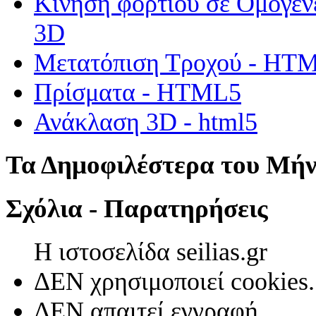
Κίνηση φορτίου σε Ομογεν
3D
Μετατόπιση Τροχού - HT
Πρίσματα - HTML5
Ανάκλαση 3D - html5
Τα Δημοφιλέστερα του Μή
Σχόλια - Παρατηρήσεις
Η ιστοσελίδα seilias.gr
ΔΕΝ χρησιμοποιεί cookies.
ΔΕΝ απαιτεί εγγραφή.