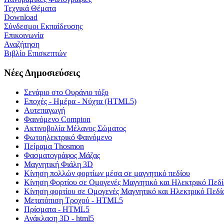
Τεχνικά Θέματα
Download
Σύνδεσμοι Εκπαίδευσης
Επικοινωνία
Αναζήτηση
Βιβλίο Επισκεπτών
Νέες Δημοσιεύσεις
Σενάριο στο Ουράνιο τόξο
Εποχές - Ημέρα - Νύχτα (HTML5)
Αυτεπαγωγή
Φαινόμενο Compton
Ακτινοβολία Μέλανος Σώματος
Φωτοηλεκτρικό Φαινόμενο
Πείραμα Thosmon
Φασματογράφος Μάζας
Μαγνητική Φιάλη 3D
Κίνηση πολλών φορτίων μέσα σε μαγνητικό πεδίου
Κίνηση Φορτίου σε Ομογενές Μαγνητικό και Ηλεκτρικό Πεδί
Κίνηση φορτίου σε Ομογενές Μαγνητικό και Ηλεκτρικό Πεδί
Μετατόπιση Τροχού - HTML5
Πρίσματα - HTML5
Ανάκλαση 3D - html5