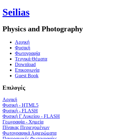
Seilias
Physics and Photography
Aρχική
Φυσική
Φωτογραφία
Τεχνικά Θέματα
Download
Επικοινωνία
Guest Book
Επιλογές
Αρχική
Φυσική - HTML5
Φυσική - FLASH
Φυσική Γ Λυκείου - FLASH
Γεωγραφία - Χημεία
Πίνακας Περιεχομένων
Φωτογραφικά Αφιερώματα
Πανοραμικές Φωτογραφίες