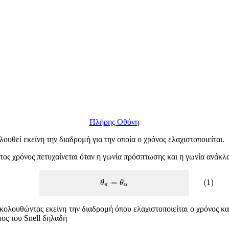
Πλήρης Οθόνη
υθεί εκείνη την διαδρομή για την οποία ο χρόνος ελαχιστοποιείται.
ος χρόνος πετυχαίνεται όταν η γωνία πρόσπτωσης και η γωνία ανάκλασ
(
1
)
θ
π
=
θ
α
=
(
1
)
θ
θ
π
α
κολουθώντας εκείνη την διαδρομή όπου ελαχιστοποιείται ο χρόνος κα
μος του Snell δηλαδή