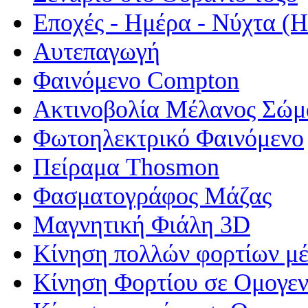
Εποχές - Ημέρα - Νύχτα 
Αυτεπαγωγή
Φαινόμενο Compton
Ακτινοβολία Μέλανος Σώμ
Φωτοηλεκτρικό Φαινόμενο
Πείραμα Thosmon
Φασματογράφος Μάζας
Μαγνητική Φιάλη 3D
Κίνηση πολλών φορτίων μέ
Κίνηση Φορτίου σε Ομογεν