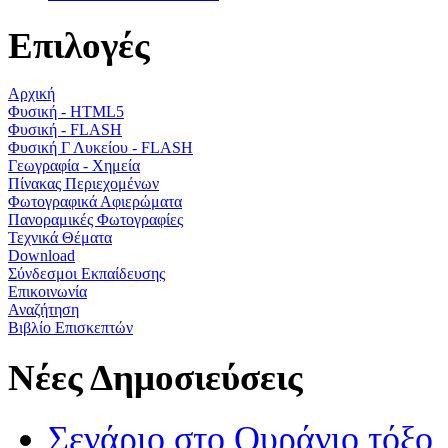
Επιλογές
Αρχική
Φυσική - HTML5
Φυσική - FLASH
Φυσική Γ Λυκείου - FLASH
Γεωγραφία - Χημεία
Πίνακας Περιεχομένων
Φωτογραφικά Αφιερώματα
Πανοραμικές Φωτογραφίες
Τεχνικά Θέματα
Download
Σύνδεσμοι Εκπαίδευσης
Επικοινωνία
Αναζήτηση
Βιβλίο Επισκεπτών
Νέες Δημοσιεύσεις
Σενάριο στο Ουράνιο τόξο