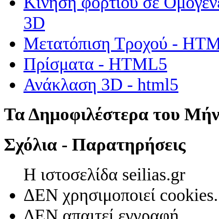
Κίνηση φορτίου σε Ομογεν
3D
Μετατόπιση Τροχού - HT
Πρίσματα - HTML5
Ανάκλαση 3D - html5
Τα Δημοφιλέστερα του Μή
Σχόλια - Παρατηρήσεις
Η ιστοσελίδα seilias.gr
ΔΕΝ χρησιμοποιεί cookies.
ΔΕΝ απαιτεί εγγραφή.