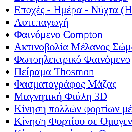
Εποχές - Ημέρα - Νύχτα 
Αυτεπαγωγή
Φαινόμενο Compton
Ακτινοβολία Μέλανος Σώμ
Φωτοηλεκτρικό Φαινόμενο
Πείραμα Thosmon
Φασματογράφος Μάζας
Μαγνητική Φιάλη 3D
Κίνηση πολλών φορτίων μέ
Κίνηση Φορτίου σε Ομογεν