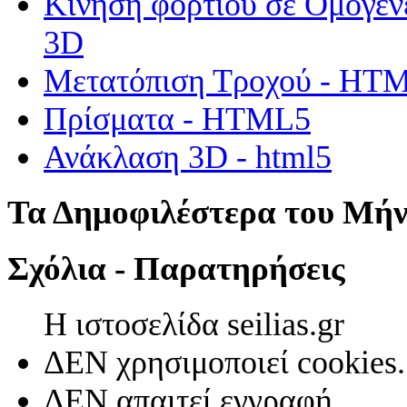
Κίνηση φορτίου σε Ομογεν
3D
Μετατόπιση Τροχού - HT
Πρίσματα - HTML5
Ανάκλαση 3D - html5
Τα Δημοφιλέστερα του Μή
Σχόλια - Παρατηρήσεις
Η ιστοσελίδα seilias.gr
ΔΕΝ χρησιμοποιεί cookies.
ΔΕΝ απαιτεί εγγραφή.