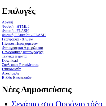
Επιλογές
Αρχική
Φυσική - HTML5
Φυσική - FLASH
Φυσική Γ Λυκείου - FLASH
Γεωγραφία - Χημεία
Πίνακας Περιεχομένων
Φωτογραφικά Αφιερώματα
Πανοραμικές Φωτογραφίες
Τεχνικά Θέματα
Download
Σύνδεσμοι Εκπαίδευσης
Επικοινωνία
Αναζήτηση
Βιβλίο Επισκεπτών
Νέες Δημοσιεύσεις
Σενάριο στο Ουράνιο τόξο