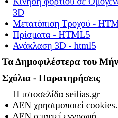
Κίνηση φορτίου σε Ομογεν
3D
Μετατόπιση Τροχού - HT
Πρίσματα - HTML5
Ανάκλαση 3D - html5
Τα Δημοφιλέστερα του Μή
Σχόλια - Παρατηρήσεις
Η ιστοσελίδα seilias.gr
ΔΕΝ χρησιμοποιεί cookies.
ΔΕΝ απαιτεί εγγραφή.