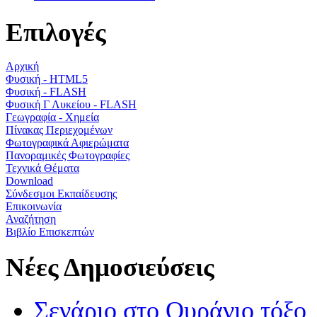
Επιλογές
Αρχική
Φυσική - HTML5
Φυσική - FLASH
Φυσική Γ Λυκείου - FLASH
Γεωγραφία - Χημεία
Πίνακας Περιεχομένων
Φωτογραφικά Αφιερώματα
Πανοραμικές Φωτογραφίες
Τεχνικά Θέματα
Download
Σύνδεσμοι Εκπαίδευσης
Επικοινωνία
Αναζήτηση
Βιβλίο Επισκεπτών
Νέες Δημοσιεύσεις
Σενάριο στο Ουράνιο τόξο