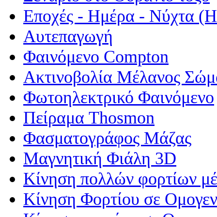
Εποχές - Ημέρα - Νύχτα 
Αυτεπαγωγή
Φαινόμενο Compton
Ακτινοβολία Μέλανος Σώμ
Φωτοηλεκτρικό Φαινόμενο
Πείραμα Thosmon
Φασματογράφος Μάζας
Μαγνητική Φιάλη 3D
Κίνηση πολλών φορτίων μέ
Κίνηση Φορτίου σε Ομογεν