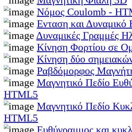
Μαγνητική Φιάλη 3D
Νόμος Coulomb - H
Ενταση και Δυναμικό
Δυναμικές Γραμμές Η
Κίνηση Φορτίου σε Ο
Κίνηση δύο σημειακώ
Ραβδόμορφος Μαγνήτη
Μαγνητικό Πεδίο Ευθ
HTML5
Μαγνητικό Πεδίο Κυκ
HTML5
Ευθύγραμμος και κυκ