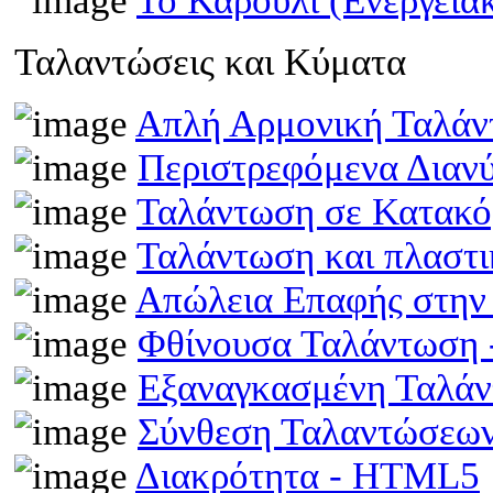
Το Καρούλι (Ενεργει
Ταλαντώσεις και Κύματα
Απλή Αρμονική Ταλά
Περιστρεφόμενα Διαν
Ταλάντωση σε Κατακό
Ταλάντωση και πλαστ
Απώλεια Επαφής στην
Φθίνουσα Ταλάντωση
Εξαναγκασμένη Ταλά
Σύνθεση Ταλαντώσεω
Διακρότητα - HTML5