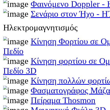
Φαινόμενο Doppler 
Σενάριο στον Ήχο - 
Ηλεκτρομαγνητισμός
Κίνηση Φορτίου σε Ομ
Πεδίο
Κίνηση φορτίου σε Ομ
Πεδίο 3D
Κίνηση πολλών φορτίω
Φασματογράφος Μάζα
Πείραμα Thosmon