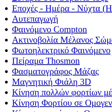
Εποχές - Ημέρα - Νύχτα 
Αυτεπαγωγή
Φαινόμενο Compton
Ακτινοβολία Μέλανος Σώμ
Φωτοηλεκτρικό Φαινόμενο
Πείραμα Thosmon
Φασματογράφος Μάζας
Μαγνητική Φιάλη 3D
Κίνηση πολλών φορτίων μέ
Κίνηση Φορτίου σε Ομογεν