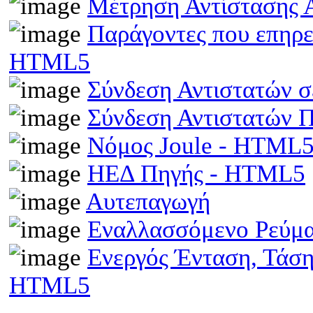
Μέτρηση Αντίστασης 
Παράγοντες που επηρε
HTML5
Σύνδεση Αντιστατών 
Σύνδεση Αντιστατών
Νόμος Joule - HTML
ΗΕΔ Πηγής - HTML5
Αυτεπαγωγή
Εναλλασσόμενο Ρεύμ
Ενεργός Ένταση, Τάσ
HTML5