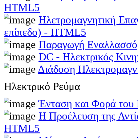
HTML5
Ηλετρομαγνητική Επα
επίπεδο) - HTML5
Παραγωγή Εναλλασσό
DC - Ηλεκτρικός Κιν
Διάδοση Ηλεκτρομαγν
Ηλεκτρικό Ρεύμα
Ένταση και Φορά του
Η Προέλευση της Αντί
HTML5