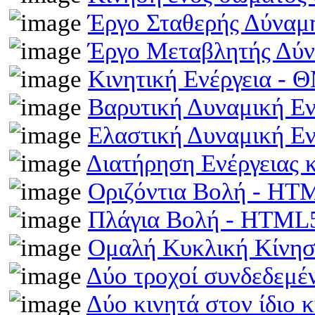
Έργο Σταθερής Δύναμ
Έργο Μεταβλητής Δύ
Κινητική Ενέργεια -
Βαρυτική Δυναμική Ε
Ελαστική Δυναμική Ε
Διατήρηση Ενέργειας
Οριζόντια Βολή - HT
Πλάγια Βολή - HTML
Ομαλή Κυκλική Κίνη
Δύο τροχοί συνδεδεμέ
Δύο κινητά στον ίδιο