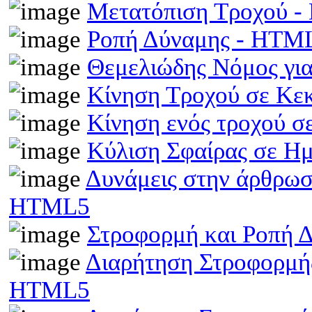
Μετατόπιση Τροχού 
Ροπή Δύναμης - HTM
Θεμελιώδης Νόμος γι
Κίνηση Τροχού σε Κε
Κίνηση ενός τροχού σ
Κύλιση Σφαίρας σε Η
Δυνάμεις στην άρθρωσ
HTML5
Στροφορμή και Ροπή 
Διαρήτηση Στροφορμής
HTML5