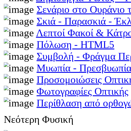
Σενάριο στο Ουράνιο 
Σκιά - Παρασκιά - Έκ
Λεπτοί Φακοί & Κάτρ
Πόλωση - HTML5
Συμβολή - Φράγμα Π
Μυωπία - Πρεσβυωπί
Προσομοιώσεις Οπτι
Φωτογραφίες Οπτικής
Περίθλαση από ορθογ
Νεότερη Φυσική