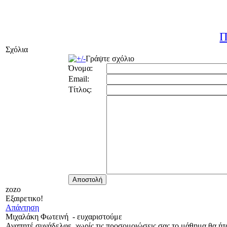
Π
Σχόλια
Γράψτε σχόλιο
Όνομα:
Email:
Τίτλος:
zozo
Εξαιρετικο!
Απάντηση
Μιχαλάκη Φωτεινή
-
ευχαριστούμε
Αγαπητέ συνάδελφε, χωρίς τις προσομοιώσεις σας το μάθημα θα ήτα