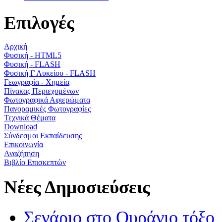
Επιλογές
Αρχική
Φυσική - HTML5
Φυσική - FLASH
Φυσική Γ Λυκείου - FLASH
Γεωγραφία - Χημεία
Πίνακας Περιεχομένων
Φωτογραφικά Αφιερώματα
Πανοραμικές Φωτογραφίες
Τεχνικά Θέματα
Download
Σύνδεσμοι Εκπαίδευσης
Επικοινωνία
Αναζήτηση
Βιβλίο Επισκεπτών
Νέες Δημοσιεύσεις
Σενάριο στο Ουράνιο τόξο