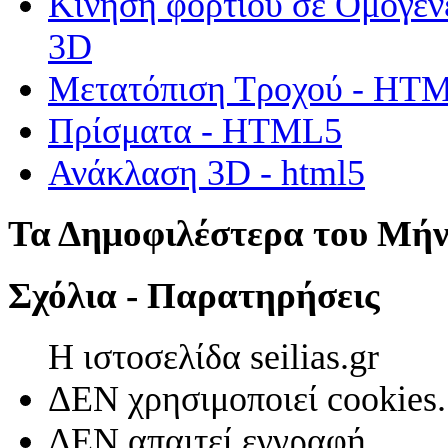
Κίνηση φορτίου σε Ομογεν
3D
Μετατόπιση Τροχού - HT
Πρίσματα - HTML5
Ανάκλαση 3D - html5
Τα Δημοφιλέστερα του Μή
Σχόλια - Παρατηρήσεις
Η ιστοσελίδα seilias.gr
ΔΕΝ χρησιμοποιεί cookies.
ΔΕΝ απαιτεί εγγραφή.