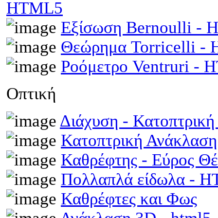
HTML5
Εξίσωση Bernoulli -
Θεώρημα Torricelli 
Ροόμετρο Ventruri -
Οπτική
Διάχυση - Κατοπτρικ
Κατοπτρική Ανάκλαση
Καθρέφτης - Εύρος Θ
Πολλαπλά είδωλα - 
Καθρέφτες και Φως