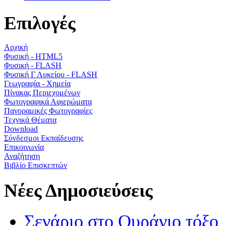
Επιλογές
Αρχική
Φυσική - HTML5
Φυσική - FLASH
Φυσική Γ Λυκείου - FLASH
Γεωγραφία - Χημεία
Πίνακας Περιεχομένων
Φωτογραφικά Αφιερώματα
Πανοραμικές Φωτογραφίες
Τεχνικά Θέματα
Download
Σύνδεσμοι Εκπαίδευσης
Επικοινωνία
Αναζήτηση
Βιβλίο Επισκεπτών
Νέες Δημοσιεύσεις
Σενάριο στο Ουράνιο τόξο