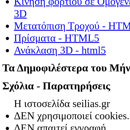
Κίνηση φορτίου σε Ομογεν
3D
Μετατόπιση Τροχού - HT
Πρίσματα - HTML5
Ανάκλαση 3D - html5
Τα Δημοφιλέστερα του Μή
Σχόλια - Παρατηρήσεις
Η ιστοσελίδα seilias.gr
ΔΕΝ χρησιμοποιεί cookies.
ΔΕΝ απαιτεί εγγραφή.