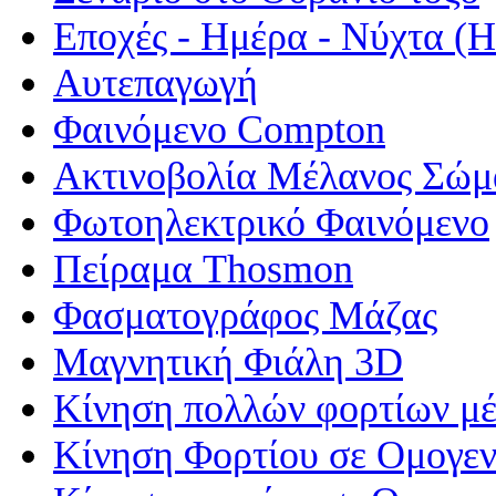
Εποχές - Ημέρα - Νύχτα 
Αυτεπαγωγή
Φαινόμενο Compton
Ακτινοβολία Μέλανος Σώμ
Φωτοηλεκτρικό Φαινόμενο
Πείραμα Thosmon
Φασματογράφος Μάζας
Μαγνητική Φιάλη 3D
Κίνηση πολλών φορτίων μέ
Κίνηση Φορτίου σε Ομογεν