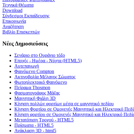
Τεχνικά Θέματα
Download
Σύνδεσμοι Εκπαίδευσης
Επικοινωνία
Αναζήτηση
Βιβλίο Επισκεπτών
Νέες Δημοσιεύσεις
Σενάριο στο Ουράνιο τόξο
Εποχές - Ημέρα - Νύχτα (HTML5)
Αυτεπαγωγή
Φαινόμενο Compton
Ακτινοβολία Μέλανος Σώματος
Φωτοηλεκτρικό Φαινόμενο
Πείραμα Thosmon
Φασματογράφος Μάζας
Μαγνητική Φιάλη 3D
Κίνηση πολλών φορτίων μέσα σε μαγνητικό πεδίου
Κίνηση Φορτίου σε Ομογενές Μαγνητικό και Ηλεκτρικό Πεδί
Κίνηση φορτίου σε Ομογενές Μαγνητικό και Ηλεκτρικό Πεδί
Μετατόπιση Τροχού - HTML5
Πρίσματα - HTML5
Ανάκλαση 3D - html5