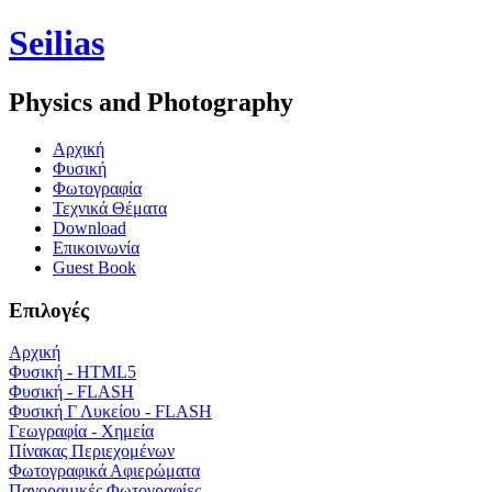
Seilias
Physics and Photography
Aρχική
Φυσική
Φωτογραφία
Τεχνικά Θέματα
Download
Επικοινωνία
Guest Book
Επιλογές
Αρχική
Φυσική - HTML5
Φυσική - FLASH
Φυσική Γ Λυκείου - FLASH
Γεωγραφία - Χημεία
Πίνακας Περιεχομένων
Φωτογραφικά Αφιερώματα
Πανοραμικές Φωτογραφίες