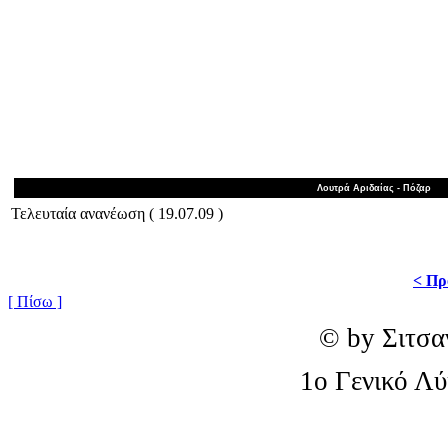
Λουτρά Αριδαίας - Πόζαρ
Τελευταία ανανέωση ( 19.07.09 )
< Πρ
[ Πίσω ]
© by Σιτσα
1o Γενικό Λ