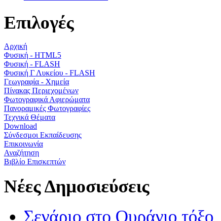
Επιλογές
Αρχική
Φυσική - HTML5
Φυσική - FLASH
Φυσική Γ Λυκείου - FLASH
Γεωγραφία - Χημεία
Πίνακας Περιεχομένων
Φωτογραφικά Αφιερώματα
Πανοραμικές Φωτογραφίες
Τεχνικά Θέματα
Download
Σύνδεσμοι Εκπαίδευσης
Επικοινωνία
Αναζήτηση
Βιβλίο Επισκεπτών
Νέες Δημοσιεύσεις
Σενάριο στο Ουράνιο τόξο