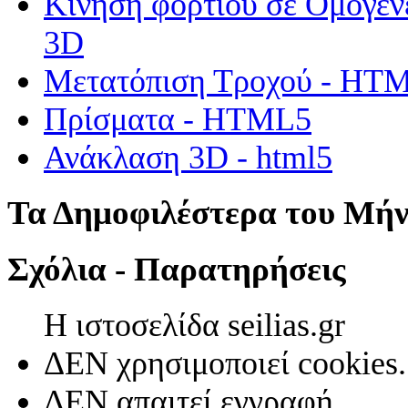
Κίνηση φορτίου σε Ομογεν
3D
Μετατόπιση Τροχού - HT
Πρίσματα - HTML5
Ανάκλαση 3D - html5
Τα Δημοφιλέστερα του Μή
Σχόλια - Παρατηρήσεις
Η ιστοσελίδα seilias.gr
ΔΕΝ χρησιμοποιεί cookies.
ΔΕΝ απαιτεί εγγραφή.