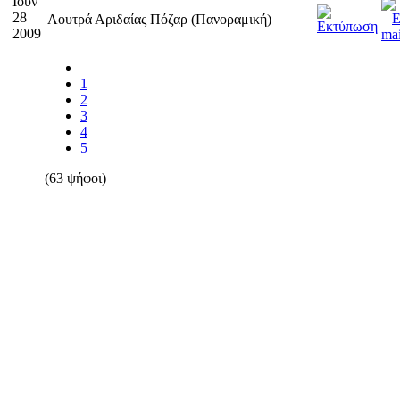
Ιουν
28
Λουτρά Αριδαίας Πόζαρ (Πανοραμική)
2009
1
2
3
4
5
(63 ψήφοι)