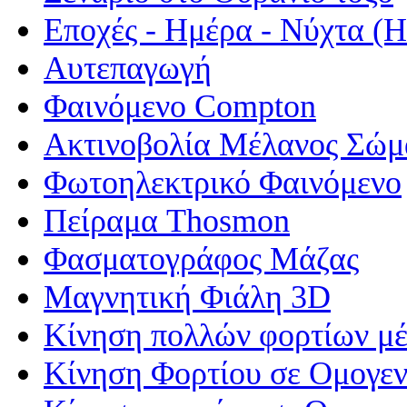
Εποχές - Ημέρα - Νύχτα 
Αυτεπαγωγή
Φαινόμενο Compton
Ακτινοβολία Μέλανος Σώμ
Φωτοηλεκτρικό Φαινόμενο
Πείραμα Thosmon
Φασματογράφος Μάζας
Μαγνητική Φιάλη 3D
Κίνηση πολλών φορτίων μέ
Κίνηση Φορτίου σε Ομογεν