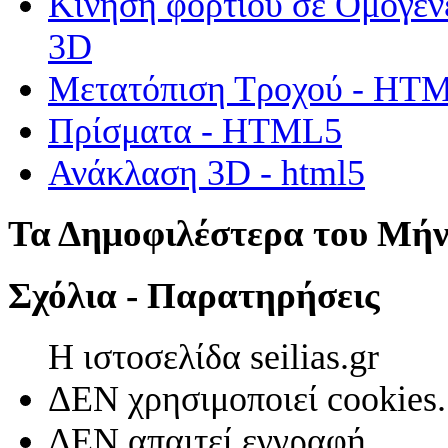
Κίνηση φορτίου σε Ομογεν
3D
Μετατόπιση Τροχού - HT
Πρίσματα - HTML5
Ανάκλαση 3D - html5
Τα Δημοφιλέστερα του Μή
Σχόλια - Παρατηρήσεις
Η ιστοσελίδα seilias.gr
ΔΕΝ χρησιμοποιεί cookies.
ΔΕΝ απαιτεί εγγραφή.