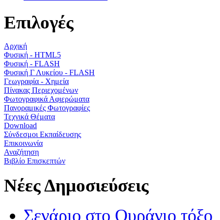
Επιλογές
Αρχική
Φυσική - HTML5
Φυσική - FLASH
Φυσική Γ Λυκείου - FLASH
Γεωγραφία - Χημεία
Πίνακας Περιεχομένων
Φωτογραφικά Αφιερώματα
Πανοραμικές Φωτογραφίες
Τεχνικά Θέματα
Download
Σύνδεσμοι Εκπαίδευσης
Επικοινωνία
Αναζήτηση
Βιβλίο Επισκεπτών
Νέες Δημοσιεύσεις
Σενάριο στο Ουράνιο τόξο