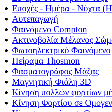
Εποχές - Ημέρα - Νύχτα 
Αυτεπαγωγή
Φαινόμενο Compton
Ακτινοβολία Μέλανος Σώμ
Φωτοηλεκτρικό Φαινόμενο
Πείραμα Thosmon
Φασματογράφος Μάζας
Μαγνητική Φιάλη 3D
Κίνηση πολλών φορτίων μέ
Κίνηση Φορτίου σε Ομογεν