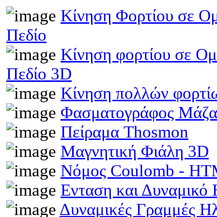
Κίνηση Φορτίου σε Ομ
Πεδίο
Κίνηση φορτίου σε Ομ
Πεδίο 3D
Κίνηση πολλών φορτίω
Φασματογράφος Μάζα
Πείραμα Thosmon
Μαγνητική Φιάλη 3D
Νόμος Coulomb - H
Ενταση και Δυναμικό
Δυναμικές Γραμμές Η