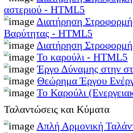
αστεριού - HTML5
Διατήρηση Στροφορμής
Βαρύτητας - HTML5
Διατήρηση Στροφορμ
Το καρούλι - HTML5
Έργο Δύναμης στην σ
Θεώρημα Έργου Ενέρ
Το Καρούλι (Ενεργει
Ταλαντώσεις και Κύματα
Απλή Αρμονική Ταλά