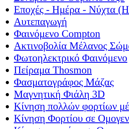
Εποχές - Ημέρα - Νύχτα 
Αυτεπαγωγή
Φαινόμενο Compton
Ακτινοβολία Μέλανος Σώμ
Φωτοηλεκτρικό Φαινόμενο
Πείραμα Thosmon
Φασματογράφος Μάζας
Μαγνητική Φιάλη 3D
Κίνηση πολλών φορτίων μέ
Κίνηση Φορτίου σε Ομογεν