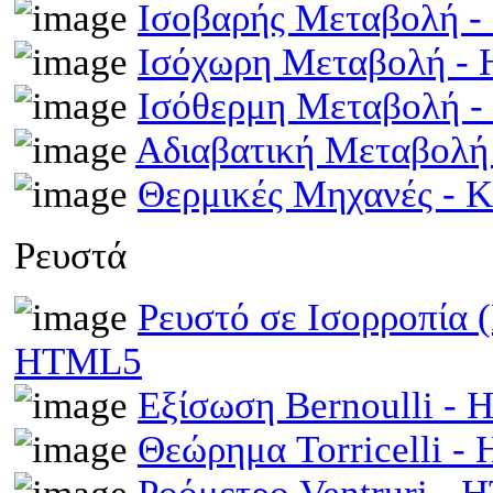
Ισοβαρής Μεταβολή 
Ισόχωρη Μεταβολή -
Ισόθερμη Μεταβολή 
Αδιαβατική Μεταβολ
Θερμικές Μηχανές - 
Ρευστά
Ρευστό σε Ισορροπία 
HTML5
Εξίσωση Bernoulli -
Θεώρημα Torricelli 