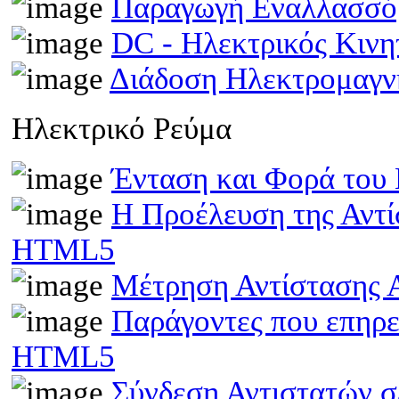
Παραγωγή Εναλλασσό
DC - Ηλεκτρικός Κιν
Διάδοση Ηλεκτρομαγν
Ηλεκτρικό Ρεύμα
Ένταση και Φορά του
Η Προέλευση της Αντί
HTML5
Μέτρηση Αντίστασης 
Παράγοντες που επηρε
HTML5
Σύνδεση Αντιστατών 