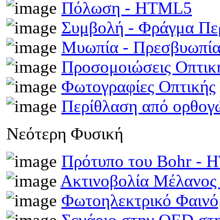
Πόλωση - HTML5
Συμβολή - Φράγμα Π
Μυωπία - Πρεσβυωπί
Προσομοιώσεις Οπτι
Φωτογραφίες Οπτικής
Περίθλαση από ορθογ
Νεότερη Φυσική
Πρότυπο του Bohr -
Ακτινοβολία Μέλανος
Φωτοηλεκτρικό Φαινό