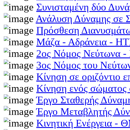
Συνισταμένη δύο Δυν
Ανάλυση Δύναμης σε 
Πρόσθεση Διανυσμάτω
Μάζα - Αδράνεια - H
2ος Νόμος Νεύτωνα 
3ος Νόμος του Νεύτ
Κίνηση σε οριζόντιο 
Κίνηση ενός σώματος 
Έργο Σταθερής Δύναμ
Έργο Μεταβλητής Δύ
Κινητική Ενέργεια -