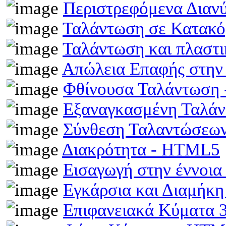
Περιστρεφόμενα Διαν
Ταλάντωση σε Κατακό
Ταλάντωση και πλαστ
Απώλεια Επαφής στην
Φθίνουσα Ταλάντωση
Εξαναγκασμένη Ταλά
Σύνθεση Ταλαντώσεω
Διακρότητα - HTML5
Εισαγωγή στην έννοι
Εγκάρσια και Διαμήκ
Επιφανειακά Κύματα