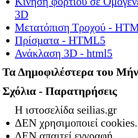
Κίνηση φορτίου σε Ομογεν
3D
Μετατόπιση Τροχού - HT
Πρίσματα - HTML5
Ανάκλαση 3D - html5
Τα Δημοφιλέστερα του Μή
Σχόλια - Παρατηρήσεις
Η ιστοσελίδα seilias.gr
ΔΕΝ χρησιμοποιεί cookies.
ΔΕΝ απαιτεί εγγραφή.