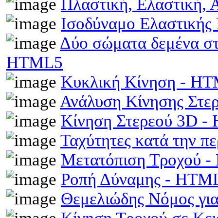
Πλαστική, Ελαστική,
Ισοδύναμο Ελαστικής
Δύο σώματα δεμένα στα
HTML5
Κυκλική Κίνηση - H
Ανάλυση Κίνησης Στε
Κίνηση Στερεού 3D 
Ταχύτητες κατά την π
Μετατόπιση Τροχού 
Ροπή Δύναμης - HTM
Θεμελιώδης Νόμος γι