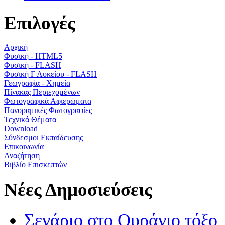
Επιλογές
Αρχική
Φυσική - HTML5
Φυσική - FLASH
Φυσική Γ Λυκείου - FLASH
Γεωγραφία - Χημεία
Πίνακας Περιεχομένων
Φωτογραφικά Αφιερώματα
Πανοραμικές Φωτογραφίες
Τεχνικά Θέματα
Download
Σύνδεσμοι Εκπαίδευσης
Επικοινωνία
Αναζήτηση
Βιβλίο Επισκεπτών
Νέες Δημοσιεύσεις
Σενάριο στο Ουράνιο τόξο