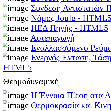
Σύνδεση Αντιστατών
Νόμος Joule - HTML
ΗΕΔ Πηγής - HTML5
Αυτεπαγωγή
Εναλλασσόμενο Ρεύμ
Ενεργός Ένταση, Τάσ
HTML5
Θερμοδυναμική
Η Έννοια Πίεση στα 
Θερμοκρασία και Κινη