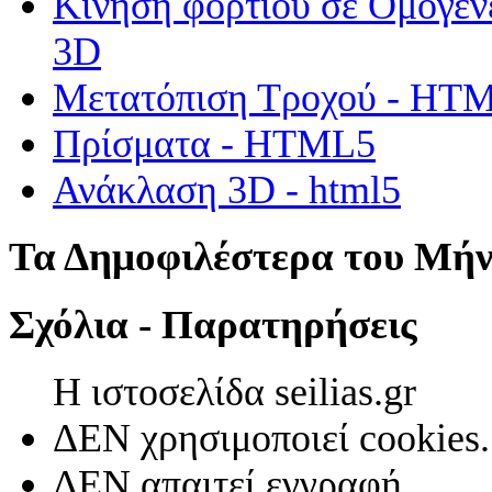
Κίνηση φορτίου σε Ομογεν
3D
Μετατόπιση Τροχού - HT
Πρίσματα - HTML5
Ανάκλαση 3D - html5
Τα Δημοφιλέστερα του Μή
Σχόλια - Παρατηρήσεις
Η ιστοσελίδα seilias.gr
ΔΕΝ χρησιμοποιεί cookies.
ΔΕΝ απαιτεί εγγραφή.