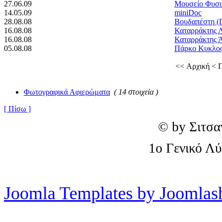
27.06.09
Μουσείο Φυσικ
14.05.09
miniDoc
28.08.08
Βουδαπέστη (
16.08.08
Καταρράκτης 
16.08.08
Καταρράκτης 
05.08.08
Πάρκο Κυκλοφ
<< Αρχική
< 
Φωτογραφικά Αφιερώματα
( 14 στοιχεία )
[ Πίσω ]
© by Σιτσα
1o Γενικό Λ
Joomla Templates by Joomlas