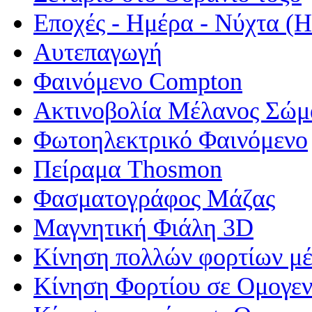
Εποχές - Ημέρα - Νύχτα 
Αυτεπαγωγή
Φαινόμενο Compton
Ακτινοβολία Μέλανος Σώμ
Φωτοηλεκτρικό Φαινόμενο
Πείραμα Thosmon
Φασματογράφος Μάζας
Μαγνητική Φιάλη 3D
Κίνηση πολλών φορτίων μέ
Κίνηση Φορτίου σε Ομογεν