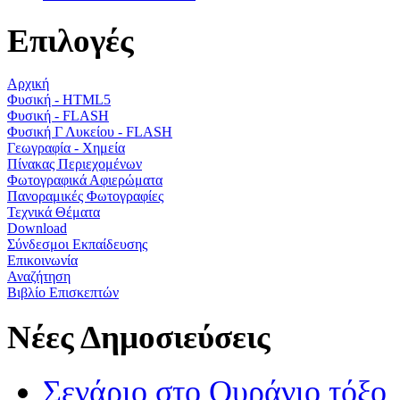
Επιλογές
Αρχική
Φυσική - HTML5
Φυσική - FLASH
Φυσική Γ Λυκείου - FLASH
Γεωγραφία - Χημεία
Πίνακας Περιεχομένων
Φωτογραφικά Αφιερώματα
Πανοραμικές Φωτογραφίες
Τεχνικά Θέματα
Download
Σύνδεσμοι Εκπαίδευσης
Επικοινωνία
Αναζήτηση
Βιβλίο Επισκεπτών
Νέες Δημοσιεύσεις
Σενάριο στο Ουράνιο τόξο