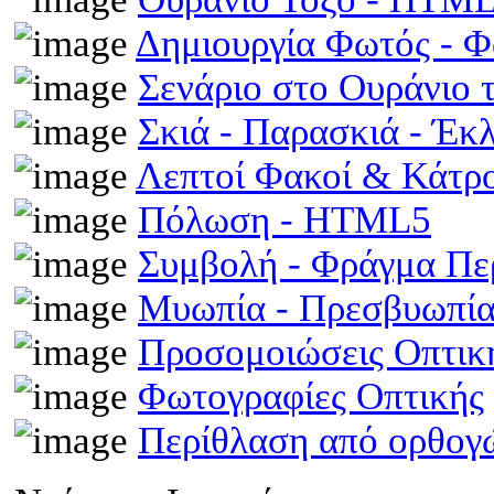
Δημιουργία Φωτός - 
Σενάριο στο Ουράνιο 
Σκιά - Παρασκιά - Έκ
Λεπτοί Φακοί & Κάτρ
Πόλωση - HTML5
Συμβολή - Φράγμα Π
Μυωπία - Πρεσβυωπί
Προσομοιώσεις Οπτι
Φωτογραφίες Οπτικής
Περίθλαση από ορθογ