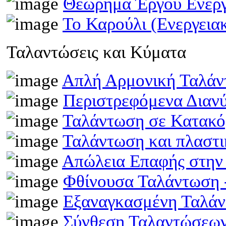
Θεώρημα Έργου Ενέρ
Το Καρούλι (Ενεργει
Ταλαντώσεις και Κύματα
Απλή Αρμονική Ταλά
Περιστρεφόμενα Διαν
Ταλάντωση σε Κατακό
Ταλάντωση και πλαστ
Απώλεια Επαφής στην
Φθίνουσα Ταλάντωση
Εξαναγκασμένη Ταλά
Σύνθεση Ταλαντώσεω