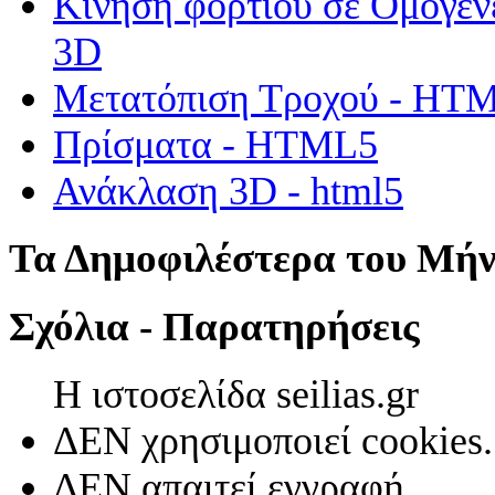
Κίνηση φορτίου σε Ομογεν
3D
Μετατόπιση Τροχού - HT
Πρίσματα - HTML5
Ανάκλαση 3D - html5
Τα Δημοφιλέστερα του Μή
Σχόλια - Παρατηρήσεις
Η ιστοσελίδα seilias.gr
ΔΕΝ χρησιμοποιεί cookies.
ΔΕΝ απαιτεί εγγραφή.