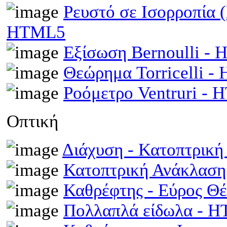
Ρευστό σε Ισορροπία 
HTML5
Εξίσωση Bernoulli -
Θεώρημα Torricelli 
Ροόμετρο Ventruri -
Οπτική
Διάχυση - Κατοπτρικ
Κατοπτρική Ανάκλαση
Καθρέφτης - Εύρος Θ
Πολλαπλά είδωλα - 