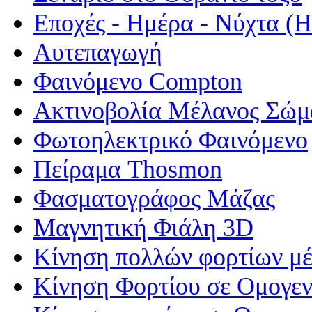
Εποχές - Ημέρα - Νύχτα 
Αυτεπαγωγή
Φαινόμενο Compton
Ακτινοβολία Μέλανος Σώμ
Φωτοηλεκτρικό Φαινόμενο
Πείραμα Thosmon
Φασματογράφος Μάζας
Μαγνητική Φιάλη 3D
Κίνηση πολλών φορτίων μέ
Κίνηση Φορτίου σε Ομογεν