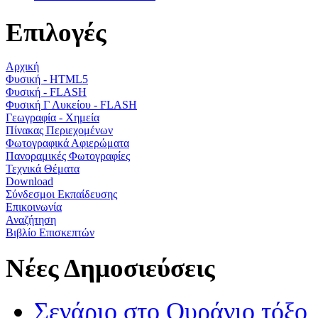
Επιλογές
Αρχική
Φυσική - HTML5
Φυσική - FLASH
Φυσική Γ Λυκείου - FLASH
Γεωγραφία - Χημεία
Πίνακας Περιεχομένων
Φωτογραφικά Αφιερώματα
Πανοραμικές Φωτογραφίες
Τεχνικά Θέματα
Download
Σύνδεσμοι Εκπαίδευσης
Επικοινωνία
Αναζήτηση
Βιβλίο Επισκεπτών
Νέες Δημοσιεύσεις
Σενάριο στο Ουράνιο τόξο