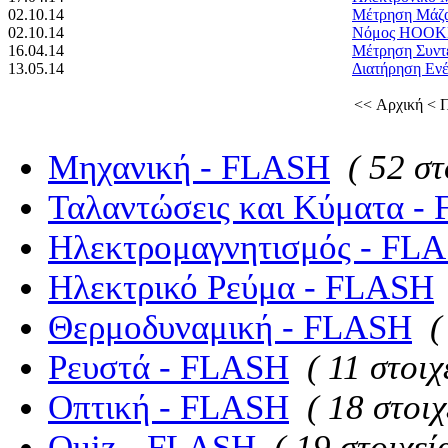
02.10.14
Μέτρηση Μάζ
02.10.14
Νόμος HOOK
16.04.14
Μέτρηση Συντ
13.05.14
Διατήρηση Ενέ
<< Αρχική
< 
Μηχανική - FLASH
( 52 στ
Ταλαντώσεις και Κύματα -
Ηλεκτρομαγνητισμός - FL
Ηλεκτρικό Ρεύμα - FLASH
Θερμοδυναμική - FLASH
(
Ρευστά - FLASH
( 11 στοιχ
Οπτική - FLASH
( 18 στοιχ
Quiz - FLASH
( 19 στοιχεί