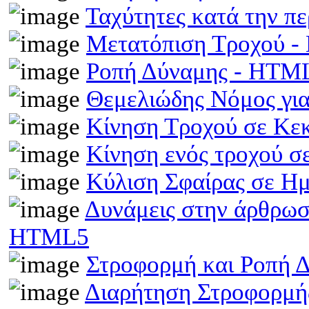
Ταχύτητες κατά την π
Μετατόπιση Τροχού 
Ροπή Δύναμης - HTM
Θεμελιώδης Νόμος γι
Κίνηση Τροχού σε Κε
Κίνηση ενός τροχού σ
Κύλιση Σφαίρας σε Η
Δυνάμεις στην άρθρωσ
HTML5
Στροφορμή και Ροπή 
Διαρήτηση Στροφορμής