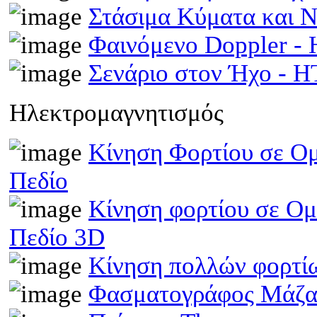
Στάσιμα Κύματα και 
Φαινόμενο Doppler 
Σενάριο στον Ήχο - 
Ηλεκτρομαγνητισμός
Κίνηση Φορτίου σε Ομ
Πεδίο
Κίνηση φορτίου σε Ομ
Πεδίο 3D
Κίνηση πολλών φορτίω
Φασματογράφος Μάζα