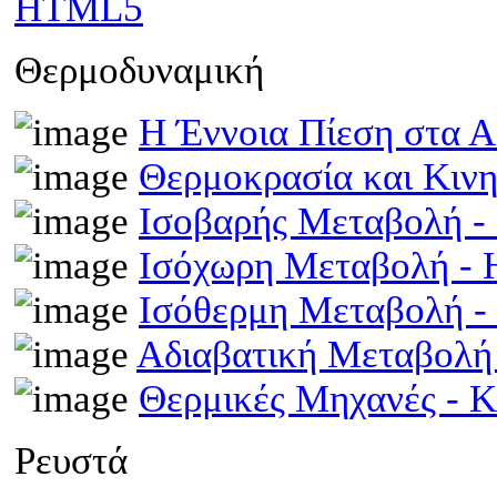
HTML5
Θερμοδυναμική
Η Έννοια Πίεση στα 
Θερμοκρασία και Κινη
Ισοβαρής Μεταβολή 
Ισόχωρη Μεταβολή -
Ισόθερμη Μεταβολή 
Αδιαβατική Μεταβολ
Θερμικές Μηχανές - 
Ρευστά