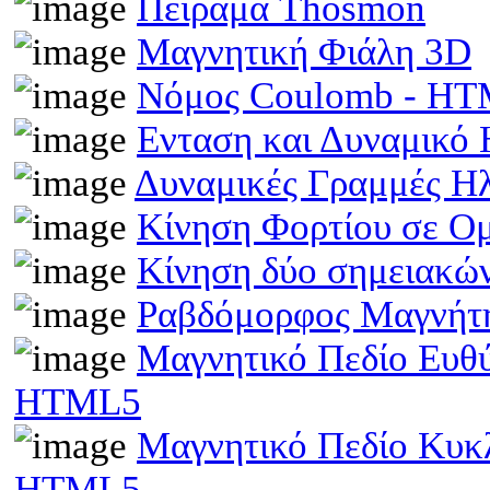
Πείραμα Thosmon
Μαγνητική Φιάλη 3D
Νόμος Coulomb - H
Ενταση και Δυναμικό
Δυναμικές Γραμμές Η
Κίνηση Φορτίου σε Ο
Κίνηση δύο σημειακώ
Ραβδόμορφος Μαγνήτη
Μαγνητικό Πεδίο Ευθ
HTML5
Μαγνητικό Πεδίο Κυκ
HTML5