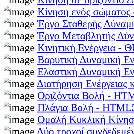
Κίνηση ενός σώματος 
Έργο Σταθερής Δύναμ
Έργο Μεταβλητής Δύ
Κινητική Ενέργεια -
Βαρυτική Δυναμική Ε
Ελαστική Δυναμική Ε
Διατήρηση Ενέργειας
Οριζόντια Βολή - HT
Πλάγια Βολή - HTML
Ομαλή Κυκλική Κίνη
Δύο τροχοί συνδεδεμέ