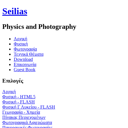
Seilias
Physics and Photography
Aρχική
Φυσική
Φωτογραφία
Τεχνικά Θέματα
Download
Επικοινωνία
Guest Book
Επιλογές
Αρχική
Φυσική - HTML5
Φυσική - FLASH
Φυσική Γ Λυκείου - FLASH
Γεωγραφία - Χημεία
Πίνακας Περιεχομένων
Φωτογραφικά Αφιερώματα
Πανοραμικές Φωτογραφίες