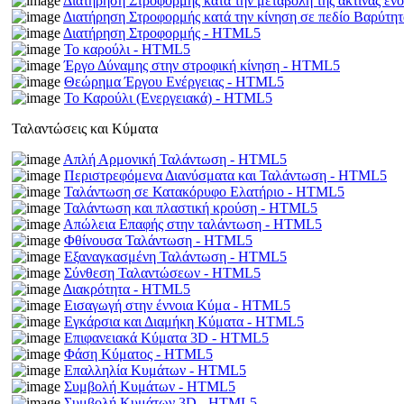
Διατήρηση Στροφορμής κατά την μεταβολή της ακτίνας εν
Διατήρηση Στροφορμής κατά την κίνηση σε πεδίο Βαρύτ
Διατήρηση Στροφορμής - HTML5
Το καρούλι - HTML5
Έργο Δύναμης στην στροφική κίνηση - HTML5
Θεώρημα Έργου Ενέργειας - HTML5
Το Καρούλι (Ενεργειακά) - HTML5
Ταλαντώσεις και Κύματα
Απλή Αρμονική Ταλάντωση - HTML5
Περιστρεφόμενα Διανύσματα και Ταλάντωση - HTML5
Ταλάντωση σε Κατακόρυφο Ελατήριο - HTML5
Ταλάντωση και πλαστική κρούση - HTML5
Απώλεια Επαφής στην ταλάντωση - HTML5
Φθίνουσα Ταλάντωση - HTML5
Εξαναγκασμένη Ταλάντωση - HTML5
Σύνθεση Ταλαντώσεων - HTML5
Διακρότητα - HTML5
Εισαγωγή στην έννοια Κύμα - HTML5
Εγκάρσια και Διαμήκη Κύματα - HTML5
Επιφανειακά Κύματα 3D - HTML5
Φάση Κύματος - HTML5
Επαλληλία Κυμάτων - HTML5
Συμβολή Κυμάτων - HTML5
Συμβολή Κυμάτων 3D - HTML5