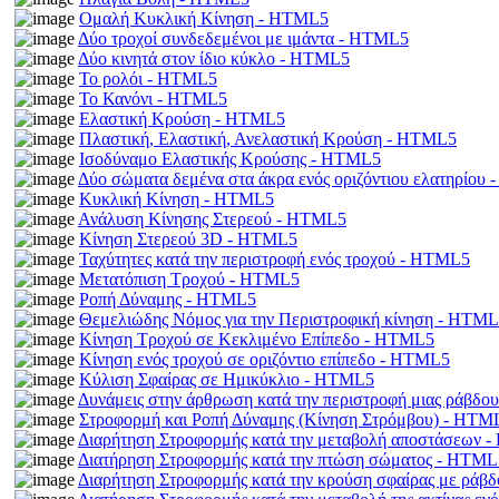
Ομαλή Κυκλική Κίνηση - HTML5
Δύο τροχοί συνδεδεμένοι με ιμάντα - HTML5
Δύο κινητά στον ίδιο κύκλο - HTML5
Το ρολόι - HTML5
Το Κανόνι - HTML5
Ελαστική Κρούση - HTML5
Πλαστική, Ελαστική, Ανελαστική Κρούση - HTML5
Ισοδύναμο Ελαστικής Κρούσης - HTML5
Δύο σώματα δεμένα στα άκρα ενός οριζόντιου ελατηρίου
Κυκλική Κίνηση - HTML5
Ανάλυση Κίνησης Στερεού - HTML5
Κίνηση Στερεού 3D - HTML5
Ταχύτητες κατά την περιστροφή ενός τροχού - HTML5
Μετατόπιση Τροχού - HTML5
Ροπή Δύναμης - HTML5
Θεμελιώδης Νόμος για την Περιστροφική κίνηση - HTM
Κίνηση Τροχού σε Κεκλιμένο Επίπεδο - HTML5
Κίνηση ενός τροχού σε οριζόντιο επίπεδο - HTML5
Κύλιση Σφαίρας σε Ημικύκλιο - HTML5
Δυνάμεις στην άρθρωση κατά την περιστροφή μιας ράβδ
Στροφορμή και Ροπή Δύναμης (Κίνηση Στρόμβου) - HTM
Διαρήτηση Στροφορμής κατά την μεταβολή αποστάσεων 
Διατήρηση Στροφορμής κατά την πτώση σώματος - HTML
Διαρήτηση Στροφορμής κατά την κρούση σφαίρας με ράβ