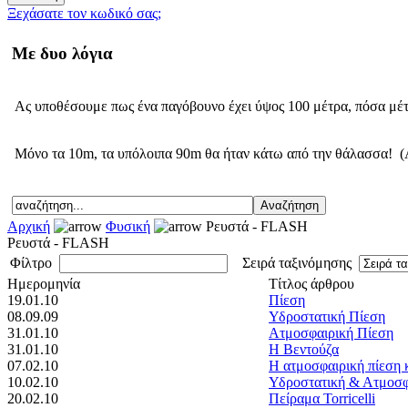
Ξεχάσατε τον κωδικό σας;
Με δυο λόγια
Ας υποθέσουμε πως ένα παγόβουνο έχει ύψος 100 μέτρα, πόσα μέ
Μόνο τα 10m, τα υπόλοιπα 90m θα ήταν κάτω από την θάλασσα! (
Αρχική
Φυσική
Ρευστά - FLASH
Ρευστά - FLASH
Φίλτρο
Σειρά ταξινόμησης
Ημερομηνία
Τίτλος άρθρου
19.01.10
Πίεση
08.09.09
Υδροστατική Πίεση
31.01.10
Ατμοσφαιρική Πίεση
31.01.10
Η Βεντούζα
07.02.10
Η ατμοσφαιρική πίεση 
10.02.10
Υδροστατική & Ατμοσφ
20.02.10
Πείραμα Torricelli