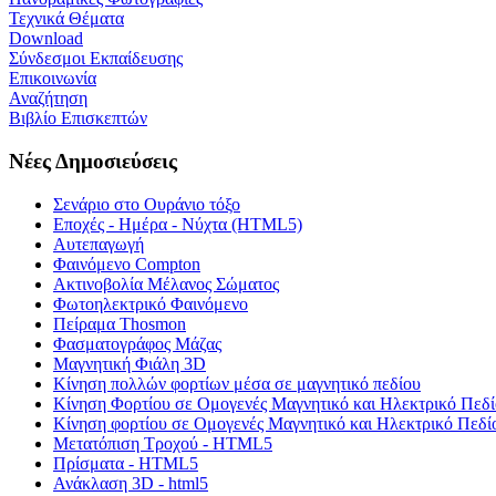
Τεχνικά Θέματα
Download
Σύνδεσμοι Εκπαίδευσης
Επικοινωνία
Αναζήτηση
Βιβλίο Επισκεπτών
Νέες Δημοσιεύσεις
Σενάριο στο Ουράνιο τόξο
Εποχές - Ημέρα - Νύχτα (HTML5)
Αυτεπαγωγή
Φαινόμενο Compton
Ακτινοβολία Μέλανος Σώματος
Φωτοηλεκτρικό Φαινόμενο
Πείραμα Thosmon
Φασματογράφος Μάζας
Μαγνητική Φιάλη 3D
Κίνηση πολλών φορτίων μέσα σε μαγνητικό πεδίου
Κίνηση Φορτίου σε Ομογενές Μαγνητικό και Ηλεκτρικό Πεδί
Κίνηση φορτίου σε Ομογενές Μαγνητικό και Ηλεκτρικό Πεδί
Μετατόπιση Τροχού - HTML5
Πρίσματα - HTML5
Ανάκλαση 3D - html5