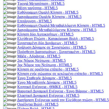
Τροχιά Μετατόπιση - HTML5
Μέση ταχύτητα - HTML5
Ευθύγραμμη Ομαλή Κίνηση - HTML5
Διαγράμματα Ομαλής Κίνησης - HTML5
Επιτάχυνση - HTML5
Ευθύγραμμη Ομαλά Μεταβαλλόμενη Κίνηση - HTML5
Διαγράμματα Μεταβαλλόμενης Κίνησης - HTML5
Κίνηση δύο Αυτοκινήτων - HTML5
Ελεύθερη Πτώση - Κατακόρυφη Βολή - HTML5
Συνισταμένη δύο Δυνάμεων - HTML5
Ανάλυση Δύναμης σε Συνιστώσες - HTML5
Πρόσθεση Διανυσμάτων - Συνισταμένη - HTML5
Μάζα - Αδράνεια - HTML5
2ος Νόμος Νεύτωνα - HTML5
3ος Νόμος του Νεύτωνα - HTML5
Κίνηση σε οριζόντιο επίπεδο - HTML5
Κίνηση ενός σώματος σε κεκλιμένο επίπεδο - HTML5
Έργο Σταθερής Δύναμης - HTML5
Έργο Μεταβλητής Δύναμης - HTML5
Κινητική Ενέργεια - ΘΜΚΕ - HTML5
Βαρυτική Δυναμική Ενέργεια - Έργο Βάρους - HTML5
Ελαστική Δυναμική Ενέργεια - HTML5
Διατήρηση Ενέργειας κατά την Ελεύθερη πτώση - HTML5
Οριζόντια Βολή - HTML5
Πλάγια Βολή - HTML5