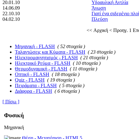
20.01.10
Υδραυλική Αντλία
14.06.09
Άνωση
22.10.10
Γιατί ένα σιδερένιο πλο
04.02.10
Πλεύση
<< Αρχική
< Προηγ.
1
Επ
Μηχανική - FLASH
( 52 στοιχεία )
Ταλαντώσεις και Κύματα - FLASH
( 23 στοιχεία )
Ηλεκτρομαγνητισμός - FLASH
( 21 στοιχεία )
Ηλεκτρικό Ρεύμα - FLASH
( 10 στοιχεία )
Θερμοδυναμική - FLASH
( 11 στοιχεία )
Οπτική - FLASH
( 18 στοιχεία )
Quiz - FLASH
( 19 στοιχεία )
Πειράματα - FLASH
( 5 στοιχεία )
Διάφορα - FLASH
( 6 στοιχεία )
[ Πίσω ]
Φυσική
Μηχανική
Θέση - Μετατόπιση - HTML5