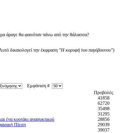
τρα άραγε θα φαινόταν πάνω από την θάλασσα?
Αυτό δικαιολογεί την έκφραση
"Η κορυφή του παγόβουνου"
)
Εμφάνιση #
Προβολές
41858
62720
35498
31295
και ένα κουτάκι αναψυκτικού
28856
αιρική Πίεση
29039
39037