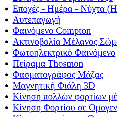
Εποχές - Ημέρα - Νύχτα 
Αυτεπαγωγή
Φαινόμενο Compton
Ακτινοβολία Μέλανος Σώμ
Φωτοηλεκτρικό Φαινόμενο
Πείραμα Thosmon
Φασματογράφος Μάζας
Μαγνητική Φιάλη 3D
Κίνηση πολλών φορτίων μέ
Κίνηση Φορτίου σε Ομογεν