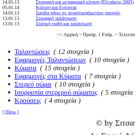
14.01.13
Στροφική και μεταφορική κίνηση (Εξετάσεις 2005)
05.01.14
Κύλιση και Ενέργεια
14.01.13
Σανίδα πάνω σε περιστρεφόμενους τροχούς
13.01.13
Στροφική ταλάντωση
13.01.13
Στατική τριβή και ταλάντωση
<< Αρχική
< Προηγ.
1
Επόμ. >
Τελευτα
Ταλαντώσεις
( 12 στοιχεία )
Εφαρμογές Ταλαντώσεων
( 10 στοιχεία )
Κύματα
( 15 στοιχεία )
Εφαρμογές στα Κύματα
( 7 στοιχεία )
Στερεό σώμα
( 10 στοιχεία )
Ισορροπία στερερού σώματος
( 5 στοιχεία 
Κρούσεις
( 4 στοιχεία )
[ Πίσω ]
© by Σιτσα