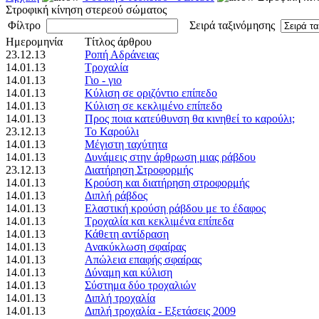
Στροφική κίνηση στερεού σώματος
Φίλτρο
Σειρά ταξινόμησης
Ημερομηνία
Τίτλος άρθρου
23.12.13
Ροπή Αδράνειας
14.01.13
Τροχαλία
14.01.13
Γιο - γιο
14.01.13
Κύλιση σε οριζόντιο επίπεδο
14.01.13
Κύλιση σε κεκλιμένο επίπεδο
14.01.13
Προς ποια κατεύθυνση θα κινηθεί το καρούλι;
23.12.13
Το Καρούλι
14.01.13
Μέγιστη ταχύτητα
14.01.13
Δυνάμεις στην άρθρωση μιας ράβδου
23.12.13
Διατήρηση Στροφορμής
14.01.13
Κρούση και διατήρηση στροφορμής
14.01.13
Διπλή ράβδος
14.01.13
Ελαστική κρούση ράβδου με το έδαφος
14.01.13
Τροχαλία και κεκλιμένα επίπεδα
14.01.13
Κάθετη αντίδραση
14.01.13
Ανακύκλωση σφαίρας
14.01.13
Απώλεια επαφής σφαίρας
14.01.13
Δύναμη και κύλιση
14.01.13
Σύστημα δύο τροχαλιών
14.01.13
Διπλή τροχαλία
14.01.13
Διπλή τροχαλία - Εξετάσεις 2009