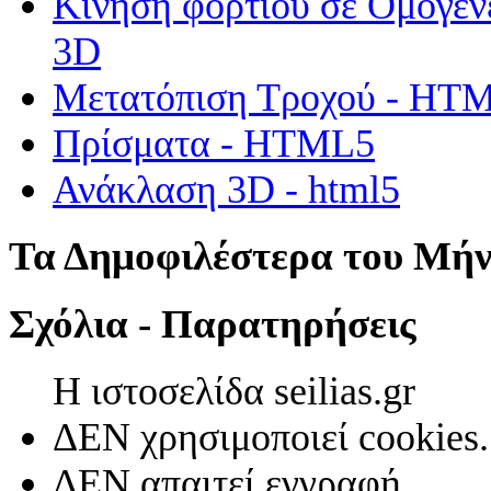
Κίνηση φορτίου σε Ομογεν
3D
Μετατόπιση Τροχού - HT
Πρίσματα - HTML5
Ανάκλαση 3D - html5
Τα Δημοφιλέστερα του Μή
Σχόλια - Παρατηρήσεις
Η ιστοσελίδα seilias.gr
ΔΕΝ χρησιμοποιεί cookies.
ΔΕΝ απαιτεί εγγραφή.