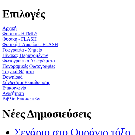
Επιλογές
Αρχική
Φυσική - HTML5
Φυσική - FLASH
Φυσική Γ Λυκείου - FLASH
Γεωγραφία - Χημεία
Πίνακας Περιεχομένων
Φωτογραφικά Αφιερώματα
Πανοραμικές Φωτογραφίες
Τεχνικά Θέματα
Download
Σύνδεσμοι Εκπαίδευσης
Επικοινωνία
Αναζήτηση
Βιβλίο Επισκεπτών
Νέες Δημοσιεύσεις
Σενάριο στο Ουράνιο τόξο