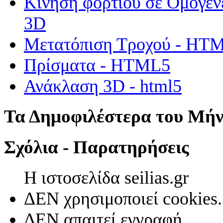
Κίνηση φορτίου σε Ομογεν
3D
Μετατόπιση Τροχού - HT
Πρίσματα - HTML5
Ανάκλαση 3D - html5
Τα Δημοφιλέστερα του Μή
Σχόλια - Παρατηρήσεις
Η ιστοσελίδα seilias.gr
ΔΕΝ χρησιμοποιεί cookies.
ΔΕΝ απαιτεί εγγραφή.