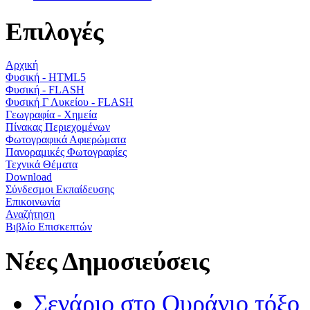
Επιλογές
Αρχική
Φυσική - HTML5
Φυσική - FLASH
Φυσική Γ Λυκείου - FLASH
Γεωγραφία - Χημεία
Πίνακας Περιεχομένων
Φωτογραφικά Αφιερώματα
Πανοραμικές Φωτογραφίες
Τεχνικά Θέματα
Download
Σύνδεσμοι Εκπαίδευσης
Επικοινωνία
Αναζήτηση
Βιβλίο Επισκεπτών
Νέες Δημοσιεύσεις
Σενάριο στο Ουράνιο τόξο