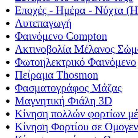
Εποχές - Ημέρα - Νύχτα 
Αυτεπαγωγή
Φαινόμενο Compton
Ακτινοβολία Μέλανος Σώμ
Φωτοηλεκτρικό Φαινόμενο
Πείραμα Thosmon
Φασματογράφος Μάζας
Μαγνητική Φιάλη 3D
Κίνηση πολλών φορτίων μέ
Κίνηση Φορτίου σε Ομογεν