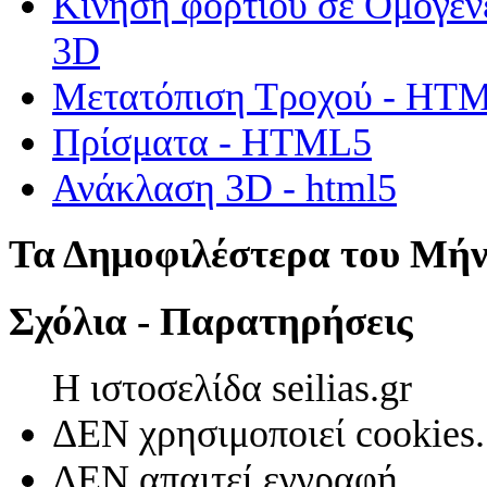
Κίνηση φορτίου σε Ομογεν
3D
Μετατόπιση Τροχού - HT
Πρίσματα - HTML5
Ανάκλαση 3D - html5
Τα Δημοφιλέστερα του Μή
Σχόλια - Παρατηρήσεις
Η ιστοσελίδα seilias.gr
ΔΕΝ χρησιμοποιεί cookies.
ΔΕΝ απαιτεί εγγραφή.