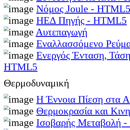
Νόμος Joule - HTML
ΗΕΔ Πηγής - HTML5
Αυτεπαγωγή
Εναλλασσόμενο Ρεύμ
Ενεργός Ένταση, Τάσ
HTML5
Θερμοδυναμική
Η Έννοια Πίεση στα 
Θερμοκρασία και Κινη
Ισοβαρής Μεταβολή 