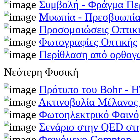
Συμβολή - Φράγμα Π
Μυωπία - Πρεσβυωπί
Προσομοιώσεις Οπτι
Φωτογραφίες Οπτικής
Περίθλαση από ορθογ
Νεότερη Φυσική
Πρότυπο του Bohr -
Ακτινοβολία Μέλανος
Φωτοηλεκτρικό Φαινό
Σενάριο στην QED στη
Φαινόμενο Compton