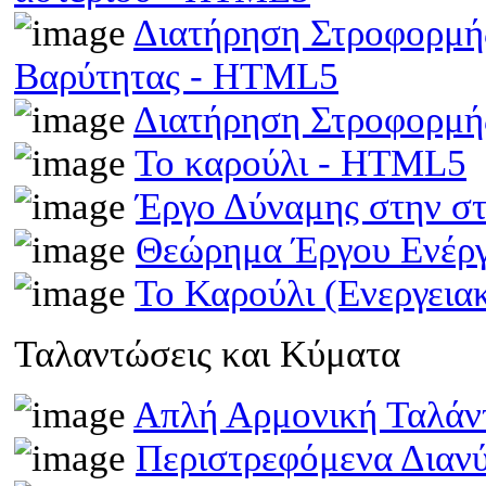
Διατήρηση Στροφορμής
Βαρύτητας - HTML5
Διατήρηση Στροφορμ
Το καρούλι - HTML5
Έργο Δύναμης στην σ
Θεώρημα Έργου Ενέρ
Το Καρούλι (Ενεργει
Ταλαντώσεις και Κύματα
Απλή Αρμονική Ταλά
Περιστρεφόμενα Διαν