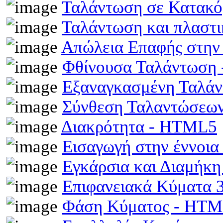
Ταλάντωση σε Κατακό
Ταλάντωση και πλαστ
Απώλεια Επαφής στην
Φθίνουσα Ταλάντωση
Εξαναγκασμένη Ταλά
Σύνθεση Ταλαντώσεω
Διακρότητα - HTML5
Εισαγωγή στην έννοι
Εγκάρσια και Διαμήκ
Επιφανειακά Κύματα
Φάση Κύματος - HT