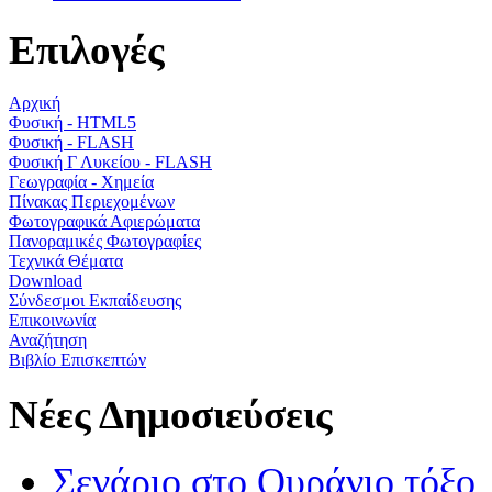
Επιλογές
Αρχική
Φυσική - HTML5
Φυσική - FLASH
Φυσική Γ Λυκείου - FLASH
Γεωγραφία - Χημεία
Πίνακας Περιεχομένων
Φωτογραφικά Αφιερώματα
Πανοραμικές Φωτογραφίες
Τεχνικά Θέματα
Download
Σύνδεσμοι Εκπαίδευσης
Επικοινωνία
Αναζήτηση
Βιβλίο Επισκεπτών
Νέες Δημοσιεύσεις
Σενάριο στο Ουράνιο τόξο