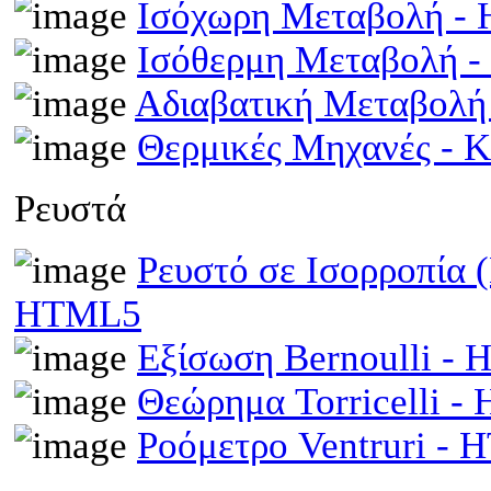
Ισόχωρη Μεταβολή -
Ισόθερμη Μεταβολή 
Αδιαβατική Μεταβολ
Θερμικές Μηχανές - 
Ρευστά
Ρευστό σε Ισορροπία 
HTML5
Εξίσωση Bernoulli -
Θεώρημα Torricelli 
Ροόμετρο Ventruri -