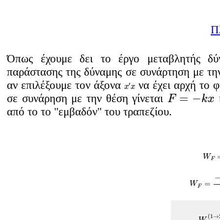
Π
Όπως έχουμε δει το έργο μεταβλητής δύν
παράστασης της δύναμης σε συνάρτηση με την
x
′
x
αν επιλέξουμε τον άξονα
να έχει αρχή το φ
′
x
x
F
=
−
k
x
=
−
σε συνάρηση με την θέση γίνεται
F
k
x
από το το "εμβαδόν" του τραπεζίου.
W
W
F
W
F
=
=
W
F
W
F
(
1
(
1
→