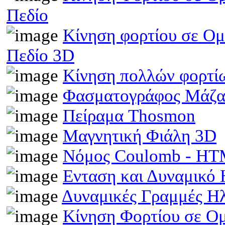
Πεδίο
Κίνηση φορτίου σε Ομ
Πεδίο 3D
Κίνηση πολλών φορτίω
Φασματογράφος Μάζα
Πείραμα Thosmon
Μαγνητική Φιάλη 3D
Νόμος Coulomb - H
Ενταση και Δυναμικό
Δυναμικές Γραμμές Η
Κίνηση Φορτίου σε Ο