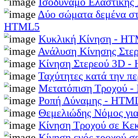
Ισοδύναμο Ελαστικής
Δύο σώματα δεμένα στα
HTML5
Κυκλική Κίνηση - H
Ανάλυση Κίνησης Στε
Κίνηση Στερεού 3D 
Ταχύτητες κατά την π
Μετατόπιση Τροχού 
Ροπή Δύναμης - HTM
Θεμελιώδης Νόμος γι
Κίνηση Τροχού σε Κε
Κίνηση ενός τροχού σ