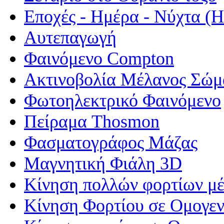
Εποχές - Ημέρα - Νύχτα 
Αυτεπαγωγή
Φαινόμενο Compton
Ακτινοβολία Μέλανος Σώμ
Φωτοηλεκτρικό Φαινόμενο
Πείραμα Thosmon
Φασματογράφος Μάζας
Μαγνητική Φιάλη 3D
Κίνηση πολλών φορτίων μέ
Κίνηση Φορτίου σε Ομογεν