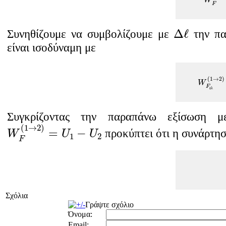
W
F
Δ
ℓ
Δ
ℓ
Συνηθίζουμε να συμβολίζουμε με
την πα
είναι ισοδύναμη με
W
F
ε
λ
(
1
(
1
→
2
)
W
F
ε
λ
Συγκρίζοντας την παραπάνω εξίσωση μ
W
F
(
1
→
2
)
=
U
1
−
U
2
(
1
→
2
)
=
−
προκύπτει ότι η συνάρτησ
W
U
U
1
2
F
Σχόλια
Γράψτε σχόλιο
Όνομα:
Email: