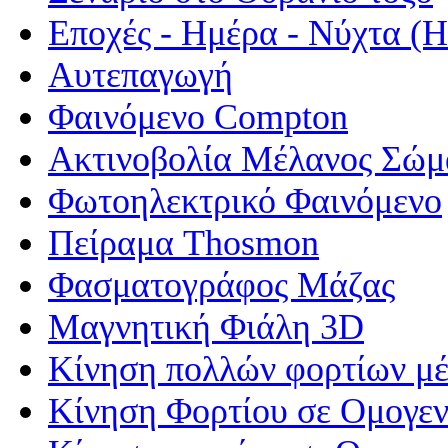
Εποχές - Ημέρα - Νύχτα 
Αυτεπαγωγή
Φαινόμενο Compton
Ακτινοβολία Μέλανος Σώμ
Φωτοηλεκτρικό Φαινόμενο
Πείραμα Thosmon
Φασματογράφος Μάζας
Μαγνητική Φιάλη 3D
Κίνηση πολλών φορτίων μέ
Κίνηση Φορτίου σε Ομογεν