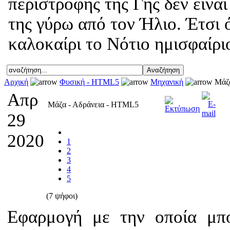
περιστροφής της Γης δεν είνα
της γύρω από τον Ήλιο. Έτσι 
καλοκαίρι το Νότιο ημισφαίριο
Αρχική
Φυσική - HTML5
Μηχανική
Μάζα
Απρ
Μάζα - Αδράνεια - HTML5
29
2020
1
2
3
4
5
(7 ψήφοι)
Εφαρμογή με την οποία μπο