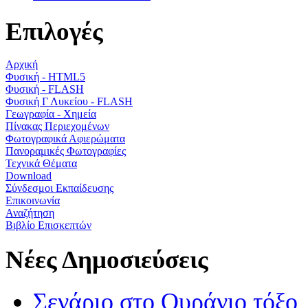
Επιλογές
Αρχική
Φυσική - HTML5
Φυσική - FLASH
Φυσική Γ Λυκείου - FLASH
Γεωγραφία - Χημεία
Πίνακας Περιεχομένων
Φωτογραφικά Αφιερώματα
Πανοραμικές Φωτογραφίες
Τεχνικά Θέματα
Download
Σύνδεσμοι Εκπαίδευσης
Επικοινωνία
Αναζήτηση
Βιβλίο Επισκεπτών
Νέες Δημοσιεύσεις
Σενάριο στο Ουράνιο τόξο