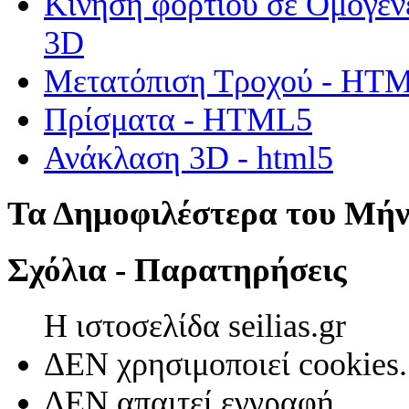
Κίνηση φορτίου σε Ομογεν
3D
Μετατόπιση Τροχού - HT
Πρίσματα - HTML5
Ανάκλαση 3D - html5
Τα Δημοφιλέστερα του Μή
Σχόλια - Παρατηρήσεις
Η ιστοσελίδα seilias.gr
ΔΕΝ χρησιμοποιεί cookies.
ΔΕΝ απαιτεί εγγραφή.