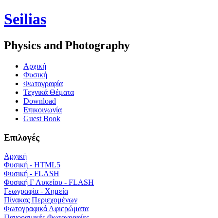
Seilias
Physics and Photography
Aρχική
Φυσική
Φωτογραφία
Τεχνικά Θέματα
Download
Επικοινωνία
Guest Book
Επιλογές
Αρχική
Φυσική - HTML5
Φυσική - FLASH
Φυσική Γ Λυκείου - FLASH
Γεωγραφία - Χημεία
Πίνακας Περιεχομένων
Φωτογραφικά Αφιερώματα
Πανοραμικές Φωτογραφίες