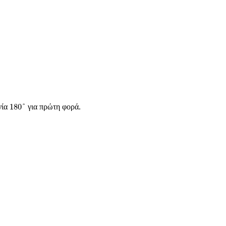
180
°
180
°
νία
για πρώτη φορά.