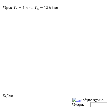
T
λ
=
1
h
T
ω
=
12
h
=
1
h
=
12
h
Όμως
και
έτσι
T
T
λ
ω
Σχόλια
Γράψτε σχόλιο
Όνομα: