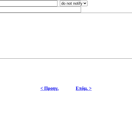
< Προηγ.
Επόμ. >