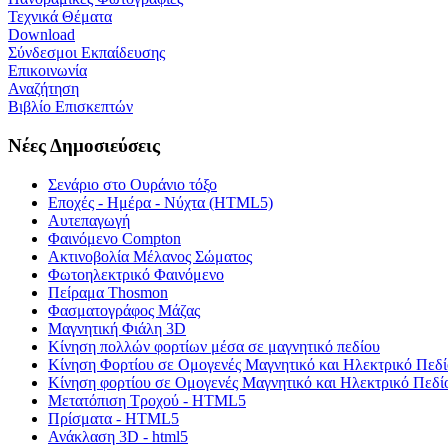
Τεχνικά Θέματα
Download
Σύνδεσμοι Εκπαίδευσης
Επικοινωνία
Αναζήτηση
Βιβλίο Επισκεπτών
Νέες Δημοσιεύσεις
Σενάριο στο Ουράνιο τόξο
Εποχές - Ημέρα - Νύχτα (HTML5)
Αυτεπαγωγή
Φαινόμενο Compton
Ακτινοβολία Μέλανος Σώματος
Φωτοηλεκτρικό Φαινόμενο
Πείραμα Thosmon
Φασματογράφος Μάζας
Μαγνητική Φιάλη 3D
Κίνηση πολλών φορτίων μέσα σε μαγνητικό πεδίου
Κίνηση Φορτίου σε Ομογενές Μαγνητικό και Ηλεκτρικό Πεδί
Κίνηση φορτίου σε Ομογενές Μαγνητικό και Ηλεκτρικό Πεδί
Μετατόπιση Τροχού - HTML5
Πρίσματα - HTML5
Ανάκλαση 3D - html5