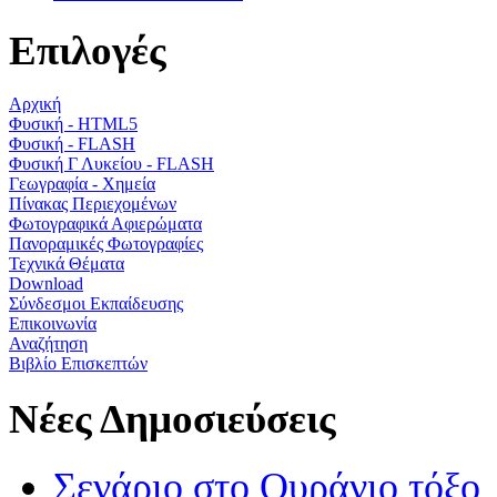
Επιλογές
Αρχική
Φυσική - HTML5
Φυσική - FLASH
Φυσική Γ Λυκείου - FLASH
Γεωγραφία - Χημεία
Πίνακας Περιεχομένων
Φωτογραφικά Αφιερώματα
Πανοραμικές Φωτογραφίες
Τεχνικά Θέματα
Download
Σύνδεσμοι Εκπαίδευσης
Επικοινωνία
Αναζήτηση
Βιβλίο Επισκεπτών
Νέες Δημοσιεύσεις
Σενάριο στο Ουράνιο τόξο