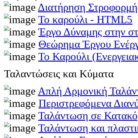
Διατήρηση Στροφορμ
Το καρούλι - HTML5
Έργο Δύναμης στην σ
Θεώρημα Έργου Ενέρ
Το Καρούλι (Ενεργει
Ταλαντώσεις και Κύματα
Απλή Αρμονική Ταλά
Περιστρεφόμενα Διαν
Ταλάντωση σε Κατακό
Ταλάντωση και πλαστ