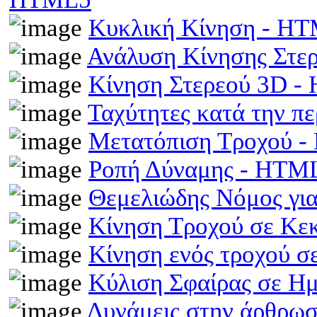
Κυκλική Κίνηση - H
Ανάλυση Κίνησης Στε
Κίνηση Στερεού 3D 
Ταχύτητες κατά την π
Μετατόπιση Τροχού 
Ροπή Δύναμης - HTM
Θεμελιώδης Νόμος γι
Κίνηση Τροχού σε Κε
Κίνηση ενός τροχού σ
Κύλιση Σφαίρας σε Η
Δυνάμεις στην άρθρωσ