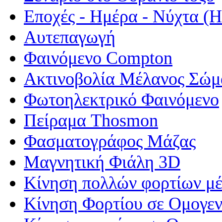
Εποχές - Ημέρα - Νύχτα 
Αυτεπαγωγή
Φαινόμενο Compton
Ακτινοβολία Μέλανος Σώμ
Φωτοηλεκτρικό Φαινόμενο
Πείραμα Thosmon
Φασματογράφος Μάζας
Μαγνητική Φιάλη 3D
Κίνηση πολλών φορτίων μέ
Κίνηση Φορτίου σε Ομογεν