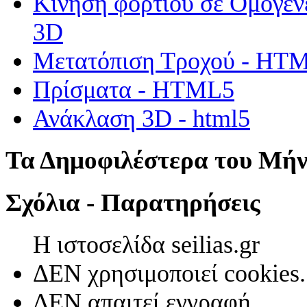
Κίνηση φορτίου σε Ομογεν
3D
Μετατόπιση Τροχού - HT
Πρίσματα - HTML5
Ανάκλαση 3D - html5
Τα Δημοφιλέστερα του Μή
Σχόλια - Παρατηρήσεις
Η ιστοσελίδα seilias.gr
ΔΕΝ χρησιμοποιεί cookies.
ΔΕΝ απαιτεί εγγραφή.