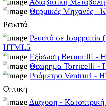
Αδιαβατική Μεταβολ
Θερμικές Μηχανές - 
Ρευστά
Ρευστό σε Ισορροπία 
HTML5
Εξίσωση Bernoulli -
Θεώρημα Torricelli 
Ροόμετρο Ventruri -
Οπτική
Διάχυση - Κατοπτρικ