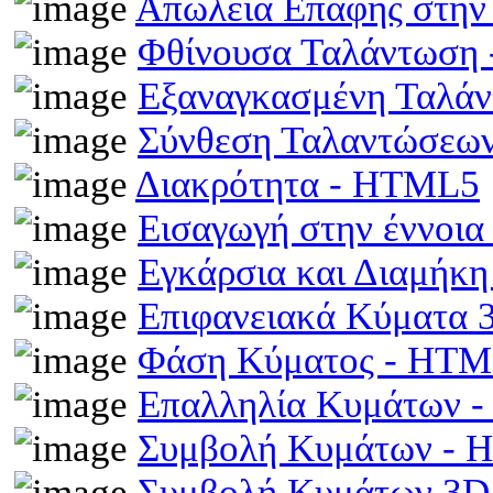
Απώλεια Επαφής στην
Φθίνουσα Ταλάντωση
Εξαναγκασμένη Ταλά
Σύνθεση Ταλαντώσεω
Διακρότητα - HTML5
Εισαγωγή στην έννοι
Εγκάρσια και Διαμήκ
Επιφανειακά Κύματα
Φάση Κύματος - HT
Επαλληλία Κυμάτων 
Συμβολή Κυμάτων -
Συμβολή Κυμάτων 3D