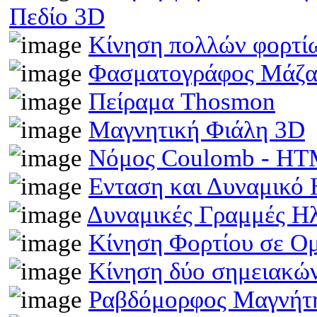
Πεδίο 3D
Κίνηση πολλών φορτίω
Φασματογράφος Μάζα
Πείραμα Thosmon
Μαγνητική Φιάλη 3D
Νόμος Coulomb - H
Ενταση και Δυναμικό
Δυναμικές Γραμμές Η
Κίνηση Φορτίου σε Ο
Κίνηση δύο σημειακώ
Ραβδόμορφος Μαγνήτη